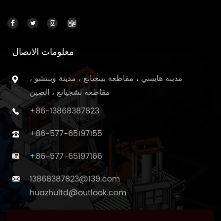
معلومات الاتصال
مدينة هايسي ، مقاطعة بينغيانغ ، مدينة وينتشو ،
مقاطعة تشجيانغ ، الصين
+86-13868387823
+86-577-65197155
+86-577-65197166
13868387823@139.com
huazhultd@outlook.com