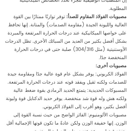
إن المتطلبات الوظيفية للجزء تحدد الخصائص الميكانيكية
المطلوبة.
مصبوبات الفولاذ المقاوم للصدأ:
توفر توازنًا ممتازًا بين القوة
العالية والليونة الجيدة (مقاومة الصدمات) والمتانة. إنها تحافظ
على خواصها الميكانيكية عند درجات الحرارة المرتفعة والمبردة
بشكل أفضل بكثير من العديد من السبائك الأخرى. تظل الدرجات
الأوستنيتية (مثل 304/316) صلبة حتى في درجات الحرارة
المنخفضة جدًا.
مصبوبات أخرى:
الفولاذ الكربوني: يوفر بشكل عام قوة عالية جدًا ومقاومة جيدة
للصدمات ولكنه ثقيل ويفقد قوته عند درجات الحرارة المرتفعة.
المسبوكات الحديدية: يتمتع الحديد الرمادي بقوة ضغط عالية
ولكنه هش وله قوة شد منخفضة. يوفر حديد الدكتايل قوة وليونة
أفضل بكثير، وهو أقرب إلى الفولاذ الكربوني.
مصبوبات الألومنيوم: الفائز الواضح من حيث نسبة القوة إلى
الوزن. إنها خفيفة الوزن ولكن عادةً ما تكون قوتها الإجمالية أقل