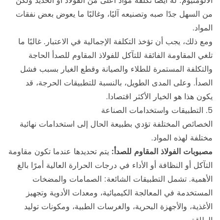
الألومنيوم: له أيضًا تكلفة مواد أعلى من الفولاذ أو الحديد ولكن
من السهل جدًا صبه وتصنيعه آليًا، وغالبًا ما يعوض بعض نفقات
المواد.
ومع ذلك، يجب أن تؤخذ التكلفة الإجمالية في الاعتبار. غالبًا ما
تلغي المقاومة الفائقة للتآكل للفولاذ المقاوم للصدأ الحاجة
والتكلفة المستمرة للطلاء والصيانة وقطع الغيار بسبب فشل
الصدأ. وعلى المدى الطويل، بالنسبة للتطبيقات الحرجة، قد
يكون هذا هو الخيار الأكثر اقتصادا.
5. التطبيقات واستخدامات الصناعة
الخصائص المختلفة تؤدي بطبيعة الحال إلى استخدامات نهائية
مختلفة لهذه المواد.
مصبوبات الفولاذ المقاوم للصدأ:
يتم تحديدها عندما تكون مقاومة
التآكل أو النظافة أو الأداء في درجات الحرارة العالية أمرًا بالغ
الأهمية. تشمل التطبيقات الشائعة: الصمامات والمضخات
المستخدمة في المعالجة الكيميائية، ومعدات الأدوية وتجهيز
الأغذية، والأجهزة البحرية، والغرسات الطبية، ومكونات توليد