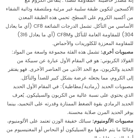
إنه مصدر خاصيته "المقاومة للصدأ". يتفاعل الكروم مع
الأكسجين لتكوين طبقة سلبية غير مرئية وملتصقة وذاتية الشفاء
من أكسيد الكروم على السطح. تحمي هذه الطبقة المعدن
الأساسي من التآكل. تشمل الدرجات الشائعة CF8 (أي ما يعادل
304) للمقاومة العامة للتآكل وCF8M (أي ما يعادل 316)
للمقاومة المعززة للكلوريدات والأحماض.
مصبوبات أخرى:
تشمل هذه الفئة مجموعة واسعة من المواد:
الفولاذ الكربوني: هو في المقام الأول عبارة عن سبيكة من
الحديد والكربون، مع الحد الأدنى من العناصر الأخرى. فهو يفتقر
إلى الكروم، مما يجعله عرضة بشكل كبير للصدأ والتآكل.
مصبوبات الحديد (رمادية/مطاطية): في المقام الأول الحديد
الذي يحتوي على نسبة عالية من الكربون والسيليكون. يُعرف
الحديد الرمادي بقوة الضغط الممتازة وقدرته على التخميد، بينما
يوفر الحديد المرن صلابة محسنة.
مصبوبات الألومنيوم:
سبائك خفيفة الوزن تعتمد على الألومنيوم،
وغالبًا ما يتم خلطها مع السيليكون أو النحاس أو المغنيسيوم من