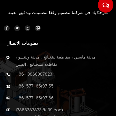
مرحبًا بك في شركتنا لتصميم وفقًا لتصميمك وتدقيق العينة.
معلومات الاتصال
مدينة هايسي ، مقاطعة بينغيانغ ، مدينة وينتشو ،
مقاطعة تشجيانغ ، الصين
+86-13868387823
+86-577-65197155
+86-577-65197166
13868387823@139.com