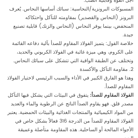
أجل القوة وقابلية الصب.
المسبوكات البرونزية/النحاسية: سبائك أساسها النحاس. يُعرف
البرونز (النحاس والقصدير) بمقاومته للتآكل واحتكاكه
المنخفض، بينما يوفر النحاس (النحاس والزنك) قابلية تصنيع
جيدة.
خلاصة القول: يتميز الفولاذ المقاوم للصدأ بآلية دفاعه القائمة
على الكروم، وهي ميزة غائبة في الفولاذ الكربوني والحديد،
وتختلف عن الطبقة الواقية التي تتشكل على سبائك النحاس.
2. مقاومة التآكل والأكسدة
وهذا هو الفارق الكبير في الأداء والسبب الرئيسي لاختيار الفولاذ
المقاوم للصدأ.
الفولاذ المقاوم للصدأ:
يتفوق في البيئات التي يشكل فيها التآكل
مصدر قلق. فهو يقاوم الصدأ الناتج عن الرطوبة والماء والعديد
من المواد الكيميائية والمنتجات الغذائية والبيئات الحمضية. يعتبر
الفولاذ المقاوم للصدأ من الدرجة 316 فعالاً بشكل خاص في
الأجواء المالحة أو الساحلية. هذه المقاومة متأصلة وعميقة