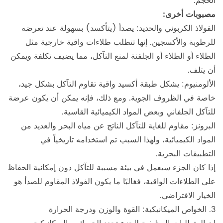
الحجم.
مصبوبات أخرى:
الفولاذ الكربوني والحديد: يصدأ (يتأكسد) بسهولة عند تعرضه
للرطوبة والأكسجين. إنها تتطلب طلاءات واقية خارجية مثل
الطلاء أو الطلاء أو الجلفنة لمنع التآكل، مما يضيف تكلفة ويمكن
أن يتلف.
الألومنيوم: يشكل طبقة أكسيد واقية تقاوم التآكل بشكل جيد،
خاصة في الظروف الجوية. ومع ذلك، فإنه يمكن أن يكون عرضة
للتآكل الجلفاني وبعض المواد الكيميائية القاسية.
البرونز: مقاوم للغاية للتآكل الناتج عن مياه البحر والعديد من
المواد الكيميائية، ولهذا السبب تم استخدامه تاريخياً في
التطبيقات البحرية.
إذا كان الجزء سيعمل في بيئة مسببة للتآكل دون إمكانية الحفاظ
على الطلاءات الواقية، فغالبًا ما يكون الفولاذ المقاوم للصدأ هو
الخيار الافتراضي.
3. الخواص الميكانيكية: القوة والوزن ودرجة الحرارة