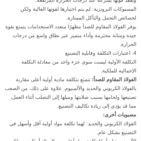
وتفقد قوتها بسرعة عند درجات الحرارة المرتفعة.
المسبوكات البرونزية: لم يتم اختيارها لقوتها العالية ولكن
لخصائص التحمل والتآكل الممتازة.
يوفر الفولاذ المقاوم للصدأ مظهرًا متعدد الاستخدامات يتمتع بقوة
جيدة ومتانة محترمة وأداء متميز عبر نطاق واسع من درجات
الحرارة.
4. اعتبارات التكلفة وقابلية التصنيع
التكلفة الأولية ليست سوى جزء واحد من معادلة التكلفة
الإجمالية للملكية.
الفولاذ المقاوم للصدأ:
تتمتع بتكلفة مادية أولية أعلى مقارنة
بالفولاذ الكربوني والحديد والألمنيوم. علاوة على ذلك، من الصعب
تصنيعها ولحامها بسبب صلابتها وميلها إلى التصلب أثناء العمل،
مما قد يؤدي إلى زيادة تكاليف التصنيع.
مصبوبات أخرى:
الفولاذ الكربوني والحديد: لهما تكلفة مواد أولية أقل وأسهل في
التصنيع بشكل عام.